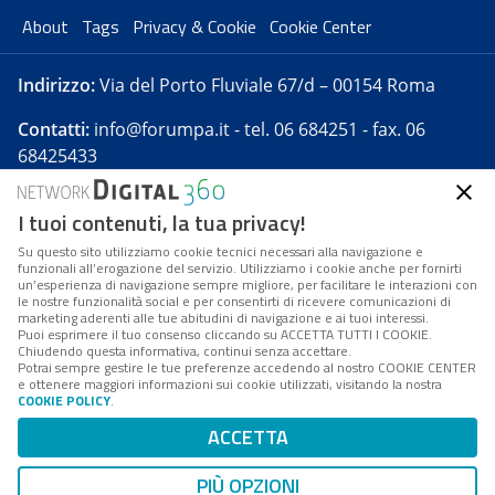
About
Tags
Privacy & Cookie
Cookie Center
Indirizzo:
Via del Porto Fluviale 67/d – 00154 Roma
Contatti:
info@forumpa.it
- tel. 06 684251 - fax. 06
68425433
I tuoi contenuti, la tua privacy!
Forumpa.it
è una pubblicazione telematica iscritta
presso Registro della stampa del Tribunale di Roma -
Su questo sito utilizziamo cookie tecnici necessari alla navigazione e
funzionali all’erogazione del servizio. Utilizziamo i cookie anche per fornirti
Reg. n. 182 del 2 maggio 2008 - Direttore resp. Michela
un’esperienza di navigazione sempre migliore, per facilitare le interazioni con
Stentella
le nostre funzionalità social e per consentirti di ricevere comunicazioni di
marketing aderenti alle tue abitudini di navigazione e ai tuoi interessi.
FPA s.r.l. è società soggetta a Direzione e
Puoi esprimere il tuo consenso cliccando su ACCETTA TUTTI I COOKIE.
Coordinamento da parte di Digital360 S.p.A. - FPA s.r.l.
Chiudendo questa informativa, continui senza accettare.
Potrai sempre gestire le tue preferenze accedendo al nostro COOKIE CENTER
è un'azienda certificata per il sistema di management
e ottenere maggiori informazioni sui cookie utilizzati, visitando la nostra
COOKIE POLICY
.
di qualità SQS (ISO 9001)
Codice Fiscale/Partita IVA n. 10693191008 - R.E.A. Roma
ACCETTA
n. 1249791. ISP AWS
PIÙ OPZIONI
Mappa del sito