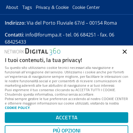
About
Tags
Privacy & Cookie
Cookie Center
Indirizzo:
Via del Porto Fluviale 67/d – 00154 Roma
Contatti:
info@forumpa.it
- tel. 06 684251 - fax. 06
68425433
I tuoi contenuti, la tua privacy!
Forumpa.it
è una pubblicazione telematica iscritta
presso Registro della stampa del Tribunale di Roma -
Su questo sito utilizziamo cookie tecnici necessari alla navigazione e
funzionali all’erogazione del servizio. Utilizziamo i cookie anche per fornirti
Reg. n. 182 del 2 maggio 2008 - Direttore resp. Michela
un’esperienza di navigazione sempre migliore, per facilitare le interazioni con
Stentella
le nostre funzionalità social e per consentirti di ricevere comunicazioni di
marketing aderenti alle tue abitudini di navigazione e ai tuoi interessi.
FPA s.r.l. è società soggetta a Direzione e
Puoi esprimere il tuo consenso cliccando su ACCETTA TUTTI I COOKIE.
Coordinamento da parte di Digital360 S.p.A. - FPA s.r.l.
Chiudendo questa informativa, continui senza accettare.
Potrai sempre gestire le tue preferenze accedendo al nostro COOKIE CENTER
è un'azienda certificata per il sistema di management
e ottenere maggiori informazioni sui cookie utilizzati, visitando la nostra
COOKIE POLICY
.
di qualità SQS (ISO 9001)
Codice Fiscale/Partita IVA n. 10693191008 - R.E.A. Roma
ACCETTA
n. 1249791. ISP AWS
PIÙ OPZIONI
Mappa del sito