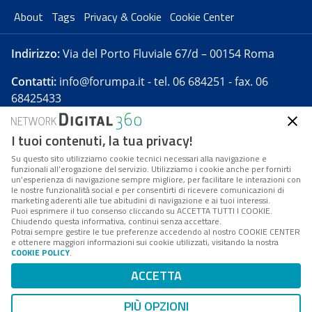
About
Tags
Privacy & Cookie
Cookie Center
Indirizzo:
Via del Porto Fluviale 67/d – 00154 Roma
Contatti:
info@forumpa.it
- tel. 06 684251 - fax. 06
68425433
I tuoi contenuti, la tua privacy!
Forumpa.it
è una pubblicazione telematica iscritta
presso Registro della stampa del Tribunale di Roma -
Su questo sito utilizziamo cookie tecnici necessari alla navigazione e
funzionali all’erogazione del servizio. Utilizziamo i cookie anche per fornirti
Reg. n. 182 del 2 maggio 2008 - Direttore resp. Michela
un’esperienza di navigazione sempre migliore, per facilitare le interazioni con
Stentella
le nostre funzionalità social e per consentirti di ricevere comunicazioni di
marketing aderenti alle tue abitudini di navigazione e ai tuoi interessi.
FPA s.r.l. è società soggetta a Direzione e
Puoi esprimere il tuo consenso cliccando su ACCETTA TUTTI I COOKIE.
Coordinamento da parte di Digital360 S.p.A. - FPA s.r.l.
Chiudendo questa informativa, continui senza accettare.
Potrai sempre gestire le tue preferenze accedendo al nostro COOKIE CENTER
è un'azienda certificata per il sistema di management
e ottenere maggiori informazioni sui cookie utilizzati, visitando la nostra
COOKIE POLICY
.
di qualità SQS (ISO 9001)
Codice Fiscale/Partita IVA n. 10693191008 - R.E.A. Roma
ACCETTA
n. 1249791. ISP AWS
PIÙ OPZIONI
Mappa del sito