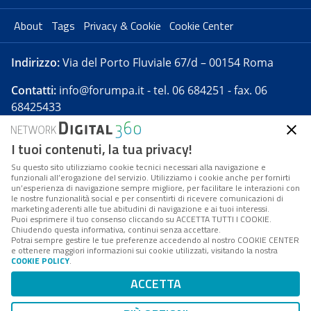
About
Tags
Privacy & Cookie
Cookie Center
Indirizzo:
Via del Porto Fluviale 67/d – 00154 Roma
Contatti:
info@forumpa.it
- tel. 06 684251 - fax. 06
68425433
I tuoi contenuti, la tua privacy!
Forumpa.it
è una pubblicazione telematica iscritta
presso Registro della stampa del Tribunale di Roma -
Su questo sito utilizziamo cookie tecnici necessari alla navigazione e
funzionali all’erogazione del servizio. Utilizziamo i cookie anche per fornirti
Reg. n. 182 del 2 maggio 2008 - Direttore resp. Michela
un’esperienza di navigazione sempre migliore, per facilitare le interazioni con
Stentella
le nostre funzionalità social e per consentirti di ricevere comunicazioni di
marketing aderenti alle tue abitudini di navigazione e ai tuoi interessi.
FPA s.r.l. è società soggetta a Direzione e
Puoi esprimere il tuo consenso cliccando su ACCETTA TUTTI I COOKIE.
Coordinamento da parte di Digital360 S.p.A. - FPA s.r.l.
Chiudendo questa informativa, continui senza accettare.
Potrai sempre gestire le tue preferenze accedendo al nostro COOKIE CENTER
è un'azienda certificata per il sistema di management
e ottenere maggiori informazioni sui cookie utilizzati, visitando la nostra
COOKIE POLICY
.
di qualità SQS (ISO 9001)
Codice Fiscale/Partita IVA n. 10693191008 - R.E.A. Roma
ACCETTA
n. 1249791. ISP AWS