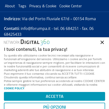
About
Tags
Privacy & Cookie
Cookie Center
Indirizzo:
Via del Porto Fluviale 67/d – 00154 Roma
Contatti:
info@forumpa.it
- tel. 06 684251 - fax. 06
68425433
I tuoi contenuti, la tua privacy!
Forumpa.it
è una pubblicazione telematica iscritta
presso Registro della stampa del Tribunale di Roma -
Su questo sito utilizziamo cookie tecnici necessari alla navigazione e
funzionali all’erogazione del servizio. Utilizziamo i cookie anche per fornirti
Reg. n. 182 del 2 maggio 2008 - Direttore resp. Michela
un’esperienza di navigazione sempre migliore, per facilitare le interazioni con
Stentella
le nostre funzionalità social e per consentirti di ricevere comunicazioni di
marketing aderenti alle tue abitudini di navigazione e ai tuoi interessi.
FPA s.r.l. è società soggetta a Direzione e
Puoi esprimere il tuo consenso cliccando su ACCETTA TUTTI I COOKIE.
Coordinamento da parte di Digital360 S.p.A. - FPA s.r.l.
Chiudendo questa informativa, continui senza accettare.
Potrai sempre gestire le tue preferenze accedendo al nostro COOKIE CENTER
è un'azienda certificata per il sistema di management
e ottenere maggiori informazioni sui cookie utilizzati, visitando la nostra
COOKIE POLICY
.
di qualità SQS (ISO 9001)
Codice Fiscale/Partita IVA n. 10693191008 - R.E.A. Roma
ACCETTA
n. 1249791. ISP AWS
PIÙ OPZIONI
Mappa del sito