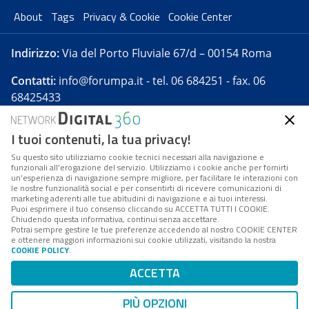
About
Tags
Privacy & Cookie
Cookie Center
Indirizzo:
Via del Porto Fluviale 67/d – 00154 Roma
Contatti:
info@forumpa.it
- tel. 06 684251 - fax. 06
68425433
I tuoi contenuti, la tua privacy!
Forumpa.it
è una pubblicazione telematica iscritta
presso Registro della stampa del Tribunale di Roma -
Su questo sito utilizziamo cookie tecnici necessari alla navigazione e
funzionali all’erogazione del servizio. Utilizziamo i cookie anche per fornirti
Reg. n. 182 del 2 maggio 2008 - Direttore resp. Michela
un’esperienza di navigazione sempre migliore, per facilitare le interazioni con
Stentella
le nostre funzionalità social e per consentirti di ricevere comunicazioni di
marketing aderenti alle tue abitudini di navigazione e ai tuoi interessi.
FPA s.r.l. è società soggetta a Direzione e
Puoi esprimere il tuo consenso cliccando su ACCETTA TUTTI I COOKIE.
Coordinamento da parte di Digital360 S.p.A. - FPA s.r.l.
Chiudendo questa informativa, continui senza accettare.
Potrai sempre gestire le tue preferenze accedendo al nostro COOKIE CENTER
è un'azienda certificata per il sistema di management
e ottenere maggiori informazioni sui cookie utilizzati, visitando la nostra
COOKIE POLICY
.
di qualità SQS (ISO 9001)
Codice Fiscale/Partita IVA n. 10693191008 - R.E.A. Roma
ACCETTA
n. 1249791. ISP AWS
PIÙ OPZIONI
Mappa del sito