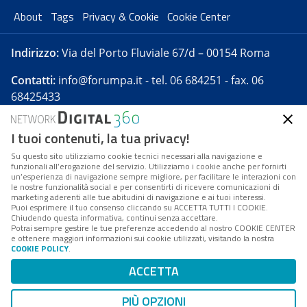
About
Tags
Privacy & Cookie
Cookie Center
Indirizzo:
Via del Porto Fluviale 67/d – 00154 Roma
Contatti:
info@forumpa.it
- tel. 06 684251 - fax. 06
68425433
I tuoi contenuti, la tua privacy!
Forumpa.it
è una pubblicazione telematica iscritta
presso Registro della stampa del Tribunale di Roma -
Su questo sito utilizziamo cookie tecnici necessari alla navigazione e
funzionali all’erogazione del servizio. Utilizziamo i cookie anche per fornirti
Reg. n. 182 del 2 maggio 2008 - Direttore resp. Michela
un’esperienza di navigazione sempre migliore, per facilitare le interazioni con
Stentella
le nostre funzionalità social e per consentirti di ricevere comunicazioni di
marketing aderenti alle tue abitudini di navigazione e ai tuoi interessi.
FPA s.r.l. è società soggetta a Direzione e
Puoi esprimere il tuo consenso cliccando su ACCETTA TUTTI I COOKIE.
Coordinamento da parte di Digital360 S.p.A. - FPA s.r.l.
Chiudendo questa informativa, continui senza accettare.
Potrai sempre gestire le tue preferenze accedendo al nostro COOKIE CENTER
è un'azienda certificata per il sistema di management
e ottenere maggiori informazioni sui cookie utilizzati, visitando la nostra
COOKIE POLICY
.
di qualità SQS (ISO 9001)
Codice Fiscale/Partita IVA n. 10693191008 - R.E.A. Roma
ACCETTA
n. 1249791. ISP AWS
PIÙ OPZIONI
Mappa del sito