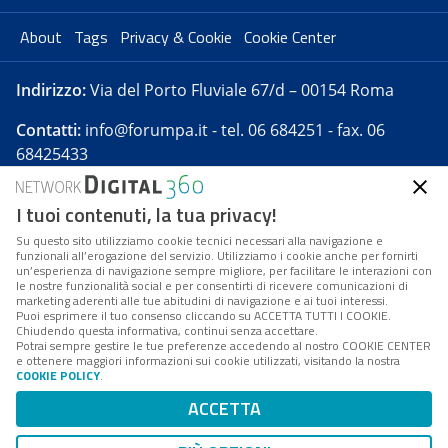
About
Tags
Privacy & Cookie
Cookie Center
Indirizzo:
Via del Porto Fluviale 67/d – 00154 Roma
Contatti:
info@forumpa.it
- tel. 06 684251 - fax. 06
68425433
I tuoi contenuti, la tua privacy!
Forumpa.it
è una pubblicazione telematica iscritta
presso Registro della stampa del Tribunale di Roma -
Su questo sito utilizziamo cookie tecnici necessari alla navigazione e
funzionali all’erogazione del servizio. Utilizziamo i cookie anche per fornirti
Reg. n. 182 del 2 maggio 2008 - Direttore resp. Michela
un’esperienza di navigazione sempre migliore, per facilitare le interazioni con
Stentella
le nostre funzionalità social e per consentirti di ricevere comunicazioni di
marketing aderenti alle tue abitudini di navigazione e ai tuoi interessi.
FPA s.r.l. è società soggetta a Direzione e
Puoi esprimere il tuo consenso cliccando su ACCETTA TUTTI I COOKIE.
Coordinamento da parte di Digital360 S.p.A. - FPA s.r.l.
Chiudendo questa informativa, continui senza accettare.
Potrai sempre gestire le tue preferenze accedendo al nostro COOKIE CENTER
è un'azienda certificata per il sistema di management
e ottenere maggiori informazioni sui cookie utilizzati, visitando la nostra
COOKIE POLICY
.
di qualità SQS (ISO 9001)
Codice Fiscale/Partita IVA n. 10693191008 - R.E.A. Roma
ACCETTA
n. 1249791. ISP AWS