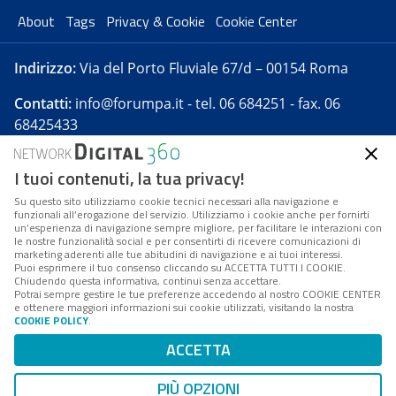
About
Tags
Privacy & Cookie
Cookie Center
Indirizzo:
Via del Porto Fluviale 67/d – 00154 Roma
Contatti:
info@forumpa.it
- tel. 06 684251 - fax. 06
68425433
I tuoi contenuti, la tua privacy!
Forumpa.it
è una pubblicazione telematica iscritta
presso Registro della stampa del Tribunale di Roma -
Su questo sito utilizziamo cookie tecnici necessari alla navigazione e
funzionali all’erogazione del servizio. Utilizziamo i cookie anche per fornirti
Reg. n. 182 del 2 maggio 2008 - Direttore resp. Michela
un’esperienza di navigazione sempre migliore, per facilitare le interazioni con
Stentella
le nostre funzionalità social e per consentirti di ricevere comunicazioni di
marketing aderenti alle tue abitudini di navigazione e ai tuoi interessi.
FPA s.r.l. è società soggetta a Direzione e
Puoi esprimere il tuo consenso cliccando su ACCETTA TUTTI I COOKIE.
Coordinamento da parte di Digital360 S.p.A. - FPA s.r.l.
Chiudendo questa informativa, continui senza accettare.
Potrai sempre gestire le tue preferenze accedendo al nostro COOKIE CENTER
è un'azienda certificata per il sistema di management
e ottenere maggiori informazioni sui cookie utilizzati, visitando la nostra
COOKIE POLICY
.
di qualità SQS (ISO 9001)
Codice Fiscale/Partita IVA n. 10693191008 - R.E.A. Roma
ACCETTA
n. 1249791. ISP AWS
PIÙ OPZIONI
Mappa del sito