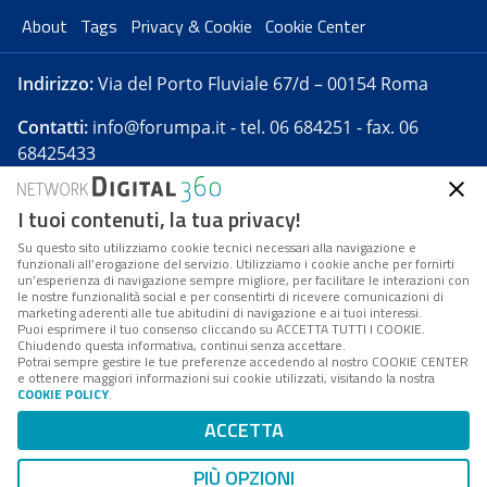
About
Tags
Privacy & Cookie
Cookie Center
Indirizzo:
Via del Porto Fluviale 67/d – 00154 Roma
Contatti:
info@forumpa.it
- tel. 06 684251 - fax. 06
68425433
I tuoi contenuti, la tua privacy!
Forumpa.it
è una pubblicazione telematica iscritta
presso Registro della stampa del Tribunale di Roma -
Su questo sito utilizziamo cookie tecnici necessari alla navigazione e
funzionali all’erogazione del servizio. Utilizziamo i cookie anche per fornirti
Reg. n. 182 del 2 maggio 2008 - Direttore resp. Michela
un’esperienza di navigazione sempre migliore, per facilitare le interazioni con
Stentella
le nostre funzionalità social e per consentirti di ricevere comunicazioni di
marketing aderenti alle tue abitudini di navigazione e ai tuoi interessi.
FPA s.r.l. è società soggetta a Direzione e
Puoi esprimere il tuo consenso cliccando su ACCETTA TUTTI I COOKIE.
Coordinamento da parte di Digital360 S.p.A. - FPA s.r.l.
Chiudendo questa informativa, continui senza accettare.
Potrai sempre gestire le tue preferenze accedendo al nostro COOKIE CENTER
è un'azienda certificata per il sistema di management
e ottenere maggiori informazioni sui cookie utilizzati, visitando la nostra
COOKIE POLICY
.
di qualità SQS (ISO 9001)
Codice Fiscale/Partita IVA n. 10693191008 - R.E.A. Roma
ACCETTA
n. 1249791. ISP AWS
PIÙ OPZIONI
Mappa del sito