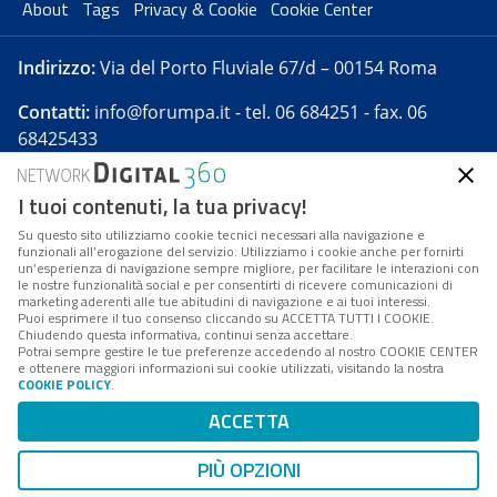
About
Tags
Privacy & Cookie
Cookie Center
Indirizzo:
Via del Porto Fluviale 67/d – 00154 Roma
Contatti:
info@forumpa.it
- tel. 06 684251 - fax. 06
68425433
I tuoi contenuti, la tua privacy!
Forumpa.it
è una pubblicazione telematica iscritta
presso Registro della stampa del Tribunale di Roma -
Su questo sito utilizziamo cookie tecnici necessari alla navigazione e
funzionali all’erogazione del servizio. Utilizziamo i cookie anche per fornirti
Reg. n. 182 del 2 maggio 2008 - Direttore resp. Michela
un’esperienza di navigazione sempre migliore, per facilitare le interazioni con
Stentella
le nostre funzionalità social e per consentirti di ricevere comunicazioni di
marketing aderenti alle tue abitudini di navigazione e ai tuoi interessi.
FPA s.r.l. è società soggetta a Direzione e
Puoi esprimere il tuo consenso cliccando su ACCETTA TUTTI I COOKIE.
Coordinamento da parte di Digital360 S.p.A. - FPA s.r.l.
Chiudendo questa informativa, continui senza accettare.
Potrai sempre gestire le tue preferenze accedendo al nostro COOKIE CENTER
è un'azienda certificata per il sistema di management
e ottenere maggiori informazioni sui cookie utilizzati, visitando la nostra
COOKIE POLICY
.
di qualità SQS (ISO 9001)
Codice Fiscale/Partita IVA n. 10693191008 - R.E.A. Roma
ACCETTA
n. 1249791. ISP AWS
PIÙ OPZIONI
Mappa del sito