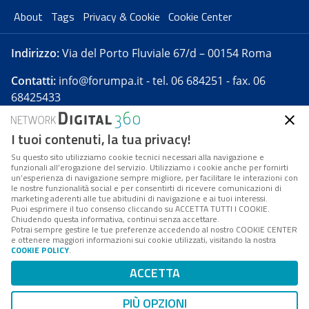
About
Tags
Privacy & Cookie
Cookie Center
Indirizzo:
Via del Porto Fluviale 67/d – 00154 Roma
Contatti:
info@forumpa.it
- tel. 06 684251 - fax. 06
68425433
I tuoi contenuti, la tua privacy!
Forumpa.it
è una pubblicazione telematica iscritta
presso Registro della stampa del Tribunale di Roma -
Su questo sito utilizziamo cookie tecnici necessari alla navigazione e
funzionali all’erogazione del servizio. Utilizziamo i cookie anche per fornirti
Reg. n. 182 del 2 maggio 2008 - Direttore resp. Michela
un’esperienza di navigazione sempre migliore, per facilitare le interazioni con
Stentella
le nostre funzionalità social e per consentirti di ricevere comunicazioni di
marketing aderenti alle tue abitudini di navigazione e ai tuoi interessi.
FPA s.r.l. è società soggetta a Direzione e
Puoi esprimere il tuo consenso cliccando su ACCETTA TUTTI I COOKIE.
Coordinamento da parte di Digital360 S.p.A. - FPA s.r.l.
Chiudendo questa informativa, continui senza accettare.
Potrai sempre gestire le tue preferenze accedendo al nostro COOKIE CENTER
è un'azienda certificata per il sistema di management
e ottenere maggiori informazioni sui cookie utilizzati, visitando la nostra
COOKIE POLICY
.
di qualità SQS (ISO 9001)
Codice Fiscale/Partita IVA n. 10693191008 - R.E.A. Roma
ACCETTA
n. 1249791. ISP AWS
PIÙ OPZIONI
Mappa del sito