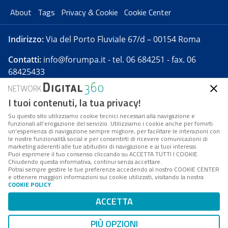
About
Tags
Privacy & Cookie
Cookie Center
Indirizzo:
Via del Porto Fluviale 67/d – 00154 Roma
Contatti:
info@forumpa.it
- tel. 06 684251 - fax. 06
68425433
I tuoi contenuti, la tua privacy!
Forumpa.it
è una pubblicazione telematica iscritta
presso Registro della stampa del Tribunale di Roma -
Su questo sito utilizziamo cookie tecnici necessari alla navigazione e
funzionali all’erogazione del servizio. Utilizziamo i cookie anche per fornirti
Reg. n. 182 del 2 maggio 2008 - Direttore resp. Michela
un’esperienza di navigazione sempre migliore, per facilitare le interazioni con
Stentella
le nostre funzionalità social e per consentirti di ricevere comunicazioni di
marketing aderenti alle tue abitudini di navigazione e ai tuoi interessi.
FPA s.r.l. è società soggetta a Direzione e
Puoi esprimere il tuo consenso cliccando su ACCETTA TUTTI I COOKIE.
Coordinamento da parte di Digital360 S.p.A. - FPA s.r.l.
Chiudendo questa informativa, continui senza accettare.
Potrai sempre gestire le tue preferenze accedendo al nostro COOKIE CENTER
è un'azienda certificata per il sistema di management
e ottenere maggiori informazioni sui cookie utilizzati, visitando la nostra
COOKIE POLICY
.
di qualità SQS (ISO 9001)
Codice Fiscale/Partita IVA n. 10693191008 - R.E.A. Roma
ACCETTA
n. 1249791. ISP AWS
PIÙ OPZIONI
Mappa del sito