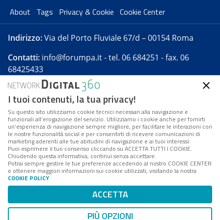
About
Tags
Privacy & Cookie
Cookie Center
Indirizzo:
Via del Porto Fluviale 67/d – 00154 Roma
Contatti:
info@forumpa.it
- tel. 06 684251 - fax. 06
68425433
I tuoi contenuti, la tua privacy!
Forumpa.it
è una pubblicazione telematica iscritta
presso Registro della stampa del Tribunale di Roma -
Su questo sito utilizziamo cookie tecnici necessari alla navigazione e
funzionali all’erogazione del servizio. Utilizziamo i cookie anche per fornirti
Reg. n. 182 del 2 maggio 2008 - Direttore resp. Michela
un’esperienza di navigazione sempre migliore, per facilitare le interazioni con
Stentella
le nostre funzionalità social e per consentirti di ricevere comunicazioni di
marketing aderenti alle tue abitudini di navigazione e ai tuoi interessi.
FPA s.r.l. è società soggetta a Direzione e
Puoi esprimere il tuo consenso cliccando su ACCETTA TUTTI I COOKIE.
Coordinamento da parte di Digital360 S.p.A. - FPA s.r.l.
Chiudendo questa informativa, continui senza accettare.
Potrai sempre gestire le tue preferenze accedendo al nostro COOKIE CENTER
è un'azienda certificata per il sistema di management
e ottenere maggiori informazioni sui cookie utilizzati, visitando la nostra
COOKIE POLICY
.
di qualità SQS (ISO 9001)
Codice Fiscale/Partita IVA n. 10693191008 - R.E.A. Roma
ACCETTA
n. 1249791. ISP AWS
PIÙ OPZIONI
Mappa del sito