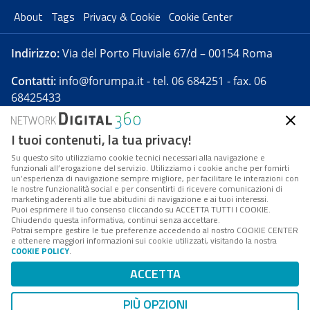
About
Tags
Privacy & Cookie
Cookie Center
Indirizzo:
Via del Porto Fluviale 67/d – 00154 Roma
Contatti:
info@forumpa.it
- tel. 06 684251 - fax. 06
68425433
I tuoi contenuti, la tua privacy!
Forumpa.it
è una pubblicazione telematica iscritta
presso Registro della stampa del Tribunale di Roma -
Su questo sito utilizziamo cookie tecnici necessari alla navigazione e
funzionali all’erogazione del servizio. Utilizziamo i cookie anche per fornirti
Reg. n. 182 del 2 maggio 2008 - Direttore resp. Michela
un’esperienza di navigazione sempre migliore, per facilitare le interazioni con
Stentella
le nostre funzionalità social e per consentirti di ricevere comunicazioni di
marketing aderenti alle tue abitudini di navigazione e ai tuoi interessi.
FPA s.r.l. è società soggetta a Direzione e
Puoi esprimere il tuo consenso cliccando su ACCETTA TUTTI I COOKIE.
Coordinamento da parte di Digital360 S.p.A. - FPA s.r.l.
Chiudendo questa informativa, continui senza accettare.
Potrai sempre gestire le tue preferenze accedendo al nostro COOKIE CENTER
è un'azienda certificata per il sistema di management
e ottenere maggiori informazioni sui cookie utilizzati, visitando la nostra
COOKIE POLICY
.
di qualità SQS (ISO 9001)
Codice Fiscale/Partita IVA n. 10693191008 - R.E.A. Roma
ACCETTA
n. 1249791. ISP AWS
PIÙ OPZIONI
Mappa del sito