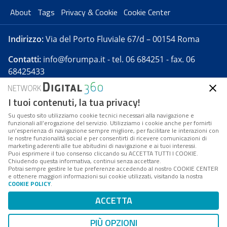
About
Tags
Privacy & Cookie
Cookie Center
Indirizzo:
Via del Porto Fluviale 67/d – 00154 Roma
Contatti:
info@forumpa.it
- tel. 06 684251 - fax. 06
68425433
I tuoi contenuti, la tua privacy!
Forumpa.it
è una pubblicazione telematica iscritta
presso Registro della stampa del Tribunale di Roma -
Su questo sito utilizziamo cookie tecnici necessari alla navigazione e
funzionali all’erogazione del servizio. Utilizziamo i cookie anche per fornirti
Reg. n. 182 del 2 maggio 2008 - Direttore resp. Michela
un’esperienza di navigazione sempre migliore, per facilitare le interazioni con
Stentella
le nostre funzionalità social e per consentirti di ricevere comunicazioni di
marketing aderenti alle tue abitudini di navigazione e ai tuoi interessi.
FPA s.r.l. è società soggetta a Direzione e
Puoi esprimere il tuo consenso cliccando su ACCETTA TUTTI I COOKIE.
Coordinamento da parte di Digital360 S.p.A. - FPA s.r.l.
Chiudendo questa informativa, continui senza accettare.
Potrai sempre gestire le tue preferenze accedendo al nostro COOKIE CENTER
è un'azienda certificata per il sistema di management
e ottenere maggiori informazioni sui cookie utilizzati, visitando la nostra
COOKIE POLICY
.
di qualità SQS (ISO 9001)
Codice Fiscale/Partita IVA n. 10693191008 - R.E.A. Roma
ACCETTA
n. 1249791. ISP AWS
PIÙ OPZIONI
Mappa del sito