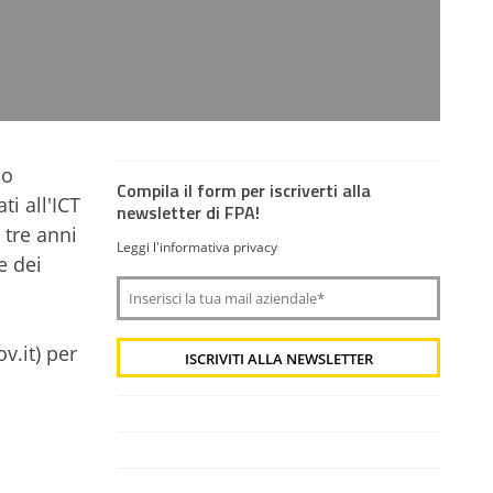
so
Compila il form per iscriverti alla
i all'ICT
newsletter di FPA!
 tre anni
Leggi l'informativa privacy
e dei
v.it) per