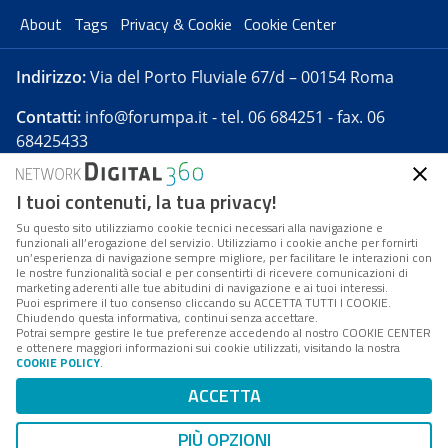
About
Tags
Privacy & Cookie
Cookie Center
Indirizzo:
Via del Porto Fluviale 67/d – 00154 Roma
Contatti:
info@forumpa.it
- tel. 06 684251 - fax. 06
68425433
I tuoi contenuti, la tua privacy!
Forumpa.it
è una pubblicazione telematica iscritta
presso Registro della stampa del Tribunale di Roma -
Su questo sito utilizziamo cookie tecnici necessari alla navigazione e
funzionali all’erogazione del servizio. Utilizziamo i cookie anche per fornirti
Reg. n. 182 del 2 maggio 2008 - Direttore resp. Michela
un’esperienza di navigazione sempre migliore, per facilitare le interazioni con
Stentella
le nostre funzionalità social e per consentirti di ricevere comunicazioni di
marketing aderenti alle tue abitudini di navigazione e ai tuoi interessi.
FPA s.r.l. è società soggetta a Direzione e
Puoi esprimere il tuo consenso cliccando su ACCETTA TUTTI I COOKIE.
Coordinamento da parte di Digital360 S.p.A. - FPA s.r.l.
Chiudendo questa informativa, continui senza accettare.
Potrai sempre gestire le tue preferenze accedendo al nostro COOKIE CENTER
è un'azienda certificata per il sistema di management
e ottenere maggiori informazioni sui cookie utilizzati, visitando la nostra
COOKIE POLICY
.
di qualità SQS (ISO 9001)
Codice Fiscale/Partita IVA n. 10693191008 - R.E.A. Roma
ACCETTA
n. 1249791. ISP AWS
PIÙ OPZIONI
Mappa del sito