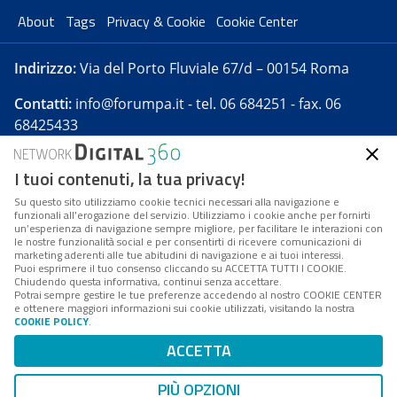
About
Tags
Privacy & Cookie
Cookie Center
Indirizzo:
Via del Porto Fluviale 67/d – 00154 Roma
Contatti:
info@forumpa.it
- tel. 06 684251 - fax. 06
68425433
I tuoi contenuti, la tua privacy!
Forumpa.it
è una pubblicazione telematica iscritta
presso Registro della stampa del Tribunale di Roma -
Su questo sito utilizziamo cookie tecnici necessari alla navigazione e
funzionali all’erogazione del servizio. Utilizziamo i cookie anche per fornirti
Reg. n. 182 del 2 maggio 2008 - Direttore resp. Michela
un’esperienza di navigazione sempre migliore, per facilitare le interazioni con
Stentella
le nostre funzionalità social e per consentirti di ricevere comunicazioni di
marketing aderenti alle tue abitudini di navigazione e ai tuoi interessi.
FPA s.r.l. è società soggetta a Direzione e
Puoi esprimere il tuo consenso cliccando su ACCETTA TUTTI I COOKIE.
Coordinamento da parte di Digital360 S.p.A. - FPA s.r.l.
Chiudendo questa informativa, continui senza accettare.
Potrai sempre gestire le tue preferenze accedendo al nostro COOKIE CENTER
è un'azienda certificata per il sistema di management
e ottenere maggiori informazioni sui cookie utilizzati, visitando la nostra
COOKIE POLICY
.
di qualità SQS (ISO 9001)
Codice Fiscale/Partita IVA n. 10693191008 - R.E.A. Roma
ACCETTA
n. 1249791. ISP AWS
PIÙ OPZIONI
Mappa del sito