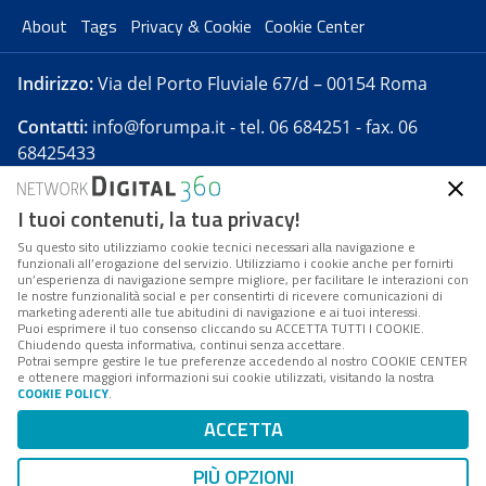
About
Tags
Privacy & Cookie
Cookie Center
Indirizzo:
Via del Porto Fluviale 67/d – 00154 Roma
Contatti:
info@forumpa.it
- tel. 06 684251 - fax. 06
68425433
I tuoi contenuti, la tua privacy!
Forumpa.it
è una pubblicazione telematica iscritta
presso Registro della stampa del Tribunale di Roma -
Su questo sito utilizziamo cookie tecnici necessari alla navigazione e
funzionali all’erogazione del servizio. Utilizziamo i cookie anche per fornirti
Reg. n. 182 del 2 maggio 2008 - Direttore resp. Michela
un’esperienza di navigazione sempre migliore, per facilitare le interazioni con
Stentella
le nostre funzionalità social e per consentirti di ricevere comunicazioni di
marketing aderenti alle tue abitudini di navigazione e ai tuoi interessi.
FPA s.r.l. è società soggetta a Direzione e
Puoi esprimere il tuo consenso cliccando su ACCETTA TUTTI I COOKIE.
Coordinamento da parte di Digital360 S.p.A. - FPA s.r.l.
Chiudendo questa informativa, continui senza accettare.
Potrai sempre gestire le tue preferenze accedendo al nostro COOKIE CENTER
è un'azienda certificata per il sistema di management
e ottenere maggiori informazioni sui cookie utilizzati, visitando la nostra
COOKIE POLICY
.
di qualità SQS (ISO 9001)
Codice Fiscale/Partita IVA n. 10693191008 - R.E.A. Roma
ACCETTA
n. 1249791. ISP AWS
PIÙ OPZIONI
Mappa del sito