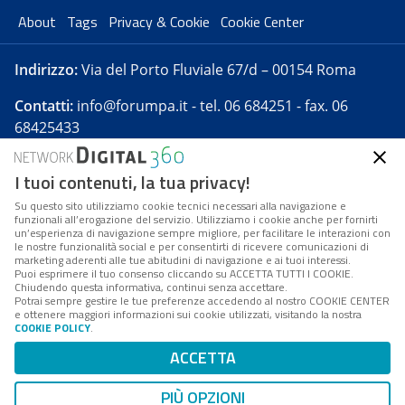
About
Tags
Privacy & Cookie
Cookie Center
Indirizzo:
Via del Porto Fluviale 67/d – 00154 Roma
Contatti:
info@forumpa.it
- tel. 06 684251 - fax. 06
68425433
I tuoi contenuti, la tua privacy!
Forumpa.it
è una pubblicazione telematica iscritta
presso Registro della stampa del Tribunale di Roma -
Su questo sito utilizziamo cookie tecnici necessari alla navigazione e
funzionali all’erogazione del servizio. Utilizziamo i cookie anche per fornirti
Reg. n. 182 del 2 maggio 2008 - Direttore resp. Michela
un’esperienza di navigazione sempre migliore, per facilitare le interazioni con
Stentella
le nostre funzionalità social e per consentirti di ricevere comunicazioni di
marketing aderenti alle tue abitudini di navigazione e ai tuoi interessi.
FPA s.r.l. è società soggetta a Direzione e
Puoi esprimere il tuo consenso cliccando su ACCETTA TUTTI I COOKIE.
Coordinamento da parte di Digital360 S.p.A. - FPA s.r.l.
Chiudendo questa informativa, continui senza accettare.
Potrai sempre gestire le tue preferenze accedendo al nostro COOKIE CENTER
è un'azienda certificata per il sistema di management
e ottenere maggiori informazioni sui cookie utilizzati, visitando la nostra
COOKIE POLICY
.
di qualità SQS (ISO 9001)
Codice Fiscale/Partita IVA n. 10693191008 - R.E.A. Roma
ACCETTA
n. 1249791. ISP AWS
PIÙ OPZIONI
Mappa del sito