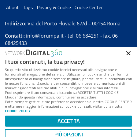
About
Tags
Privacy & Cookie
Cookie Center
Indirizzo:
Via del Porto Fluviale 67/d – 00154 Roma
Contatti:
info@forumpa.it
- tel. 06 684251 - fax. 06
68425433
I tuoi contenuti, la tua privacy!
Forumpa.it
è una pubblicazione telematica iscritta
presso Registro della stampa del Tribunale di Roma -
Su questo sito utilizziamo cookie tecnici necessari alla navigazione e
funzionali all’erogazione del servizio. Utilizziamo i cookie anche per fornirti
Reg. n. 182 del 2 maggio 2008 - Direttore resp. Michela
un’esperienza di navigazione sempre migliore, per facilitare le interazioni con
Stentella
le nostre funzionalità social e per consentirti di ricevere comunicazioni di
marketing aderenti alle tue abitudini di navigazione e ai tuoi interessi.
FPA s.r.l. è società soggetta a Direzione e
Puoi esprimere il tuo consenso cliccando su ACCETTA TUTTI I COOKIE.
Coordinamento da parte di Digital360 S.p.A. - FPA s.r.l.
Chiudendo questa informativa, continui senza accettare.
Potrai sempre gestire le tue preferenze accedendo al nostro COOKIE CENTER
è un'azienda certificata per il sistema di management
e ottenere maggiori informazioni sui cookie utilizzati, visitando la nostra
COOKIE POLICY
.
di qualità SQS (ISO 9001)
Codice Fiscale/Partita IVA n. 10693191008 - R.E.A. Roma
ACCETTA
n. 1249791. ISP AWS
PIÙ OPZIONI
Mappa del sito