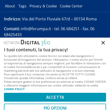
About
Tags
Privacy & Cookie
Cookie Center
Indirizzo:
Via del Porto Fluviale 67/d – 00154 Roma
Contatti:
info@forumpa.it
- tel. 06 684251 - fax. 06
68425433
I tuoi contenuti, la tua privacy!
Forumpa.it
è una pubblicazione telematica iscritta
presso Registro della stampa del Tribunale di Roma -
Su questo sito utilizziamo cookie tecnici necessari alla navigazione e
funzionali all’erogazione del servizio. Utilizziamo i cookie anche per fornirti
Reg. n. 182 del 2 maggio 2008 - Direttore resp. Michela
un’esperienza di navigazione sempre migliore, per facilitare le interazioni con
Stentella
le nostre funzionalità social e per consentirti di ricevere comunicazioni di
marketing aderenti alle tue abitudini di navigazione e ai tuoi interessi.
FPA s.r.l. è società soggetta a Direzione e
Puoi esprimere il tuo consenso cliccando su ACCETTA TUTTI I COOKIE.
Coordinamento da parte di Digital360 S.p.A. - FPA s.r.l.
Chiudendo questa informativa, continui senza accettare.
Potrai sempre gestire le tue preferenze accedendo al nostro COOKIE CENTER
è un'azienda certificata per il sistema di management
e ottenere maggiori informazioni sui cookie utilizzati, visitando la nostra
COOKIE POLICY
.
di qualità SQS (ISO 9001)
Codice Fiscale/Partita IVA n. 10693191008 - R.E.A. Roma
ACCETTA
n. 1249791. ISP AWS
PIÙ OPZIONI
Mappa del sito