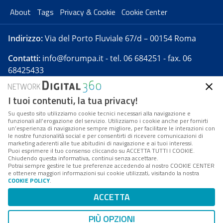
About
Tags
Privacy & Cookie
Cookie Center
Indirizzo:
Via del Porto Fluviale 67/d – 00154 Roma
Contatti:
info@forumpa.it
- tel. 06 684251 - fax. 06
68425433
I tuoi contenuti, la tua privacy!
Forumpa.it
è una pubblicazione telematica iscritta
presso Registro della stampa del Tribunale di Roma -
Su questo sito utilizziamo cookie tecnici necessari alla navigazione e
funzionali all’erogazione del servizio. Utilizziamo i cookie anche per fornirti
Reg. n. 182 del 2 maggio 2008 - Direttore resp. Michela
un’esperienza di navigazione sempre migliore, per facilitare le interazioni con
Stentella
le nostre funzionalità social e per consentirti di ricevere comunicazioni di
marketing aderenti alle tue abitudini di navigazione e ai tuoi interessi.
FPA s.r.l. è società soggetta a Direzione e
Puoi esprimere il tuo consenso cliccando su ACCETTA TUTTI I COOKIE.
Coordinamento da parte di Digital360 S.p.A. - FPA s.r.l.
Chiudendo questa informativa, continui senza accettare.
Potrai sempre gestire le tue preferenze accedendo al nostro COOKIE CENTER
è un'azienda certificata per il sistema di management
e ottenere maggiori informazioni sui cookie utilizzati, visitando la nostra
COOKIE POLICY
.
di qualità SQS (ISO 9001)
Codice Fiscale/Partita IVA n. 10693191008 - R.E.A. Roma
ACCETTA
n. 1249791. ISP AWS
PIÙ OPZIONI
Mappa del sito