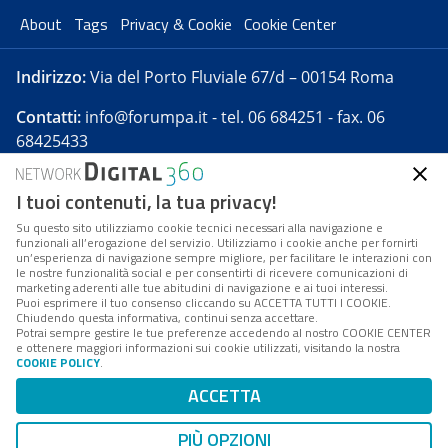
About
Tags
Privacy & Cookie
Cookie Center
Indirizzo:
Via del Porto Fluviale 67/d – 00154 Roma
Contatti:
info@forumpa.it
- tel. 06 684251 - fax. 06
68425433
I tuoi contenuti, la tua privacy!
Forumpa.it
è una pubblicazione telematica iscritta
presso Registro della stampa del Tribunale di Roma -
Su questo sito utilizziamo cookie tecnici necessari alla navigazione e
funzionali all’erogazione del servizio. Utilizziamo i cookie anche per fornirti
Reg. n. 182 del 2 maggio 2008 - Direttore resp. Michela
un’esperienza di navigazione sempre migliore, per facilitare le interazioni con
Stentella
le nostre funzionalità social e per consentirti di ricevere comunicazioni di
marketing aderenti alle tue abitudini di navigazione e ai tuoi interessi.
FPA s.r.l. è società soggetta a Direzione e
Puoi esprimere il tuo consenso cliccando su ACCETTA TUTTI I COOKIE.
Coordinamento da parte di Digital360 S.p.A. - FPA s.r.l.
Chiudendo questa informativa, continui senza accettare.
Potrai sempre gestire le tue preferenze accedendo al nostro COOKIE CENTER
è un'azienda certificata per il sistema di management
e ottenere maggiori informazioni sui cookie utilizzati, visitando la nostra
COOKIE POLICY
.
di qualità SQS (ISO 9001)
Codice Fiscale/Partita IVA n. 10693191008 - R.E.A. Roma
ACCETTA
n. 1249791. ISP AWS
PIÙ OPZIONI
Mappa del sito