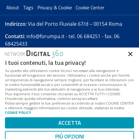
About
Tags
Privacy & Cookie
Cookie Center
Indirizzo:
Via del Porto Fluviale 67/d – 00154 Roma
Contatti:
info@forumpa.it
- tel. 06 684251 - fax. 06
68425433
I tuoi contenuti, la tua privacy!
Forumpa.it
è una pubblicazione telematica iscritta
presso Registro della stampa del Tribunale di Roma -
Su questo sito utilizziamo cookie tecnici necessari alla navigazione e
funzionali all’erogazione del servizio. Utilizziamo i cookie anche per fornirti
Reg. n. 182 del 2 maggio 2008 - Direttore resp. Michela
un’esperienza di navigazione sempre migliore, per facilitare le interazioni con
Stentella
le nostre funzionalità social e per consentirti di ricevere comunicazioni di
marketing aderenti alle tue abitudini di navigazione e ai tuoi interessi.
FPA s.r.l. è società soggetta a Direzione e
Puoi esprimere il tuo consenso cliccando su ACCETTA TUTTI I COOKIE.
Coordinamento da parte di Digital360 S.p.A. - FPA s.r.l.
Chiudendo questa informativa, continui senza accettare.
Potrai sempre gestire le tue preferenze accedendo al nostro COOKIE CENTER
è un'azienda certificata per il sistema di management
e ottenere maggiori informazioni sui cookie utilizzati, visitando la nostra
COOKIE POLICY
.
di qualità SQS (ISO 9001)
Codice Fiscale/Partita IVA n. 10693191008 - R.E.A. Roma
ACCETTA
n. 1249791. ISP AWS
PIÙ OPZIONI
Mappa del sito