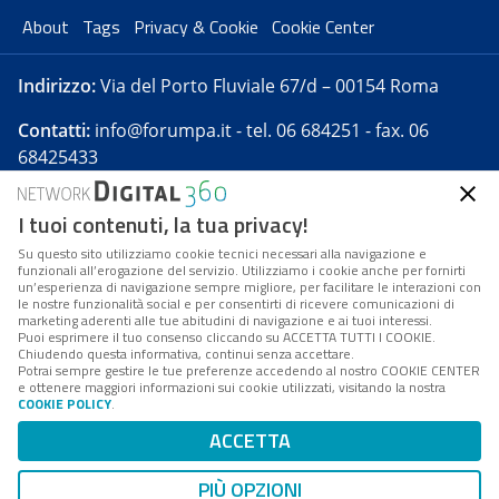
About
Tags
Privacy & Cookie
Cookie Center
Indirizzo:
Via del Porto Fluviale 67/d – 00154 Roma
Contatti:
info@forumpa.it
- tel. 06 684251 - fax. 06
68425433
I tuoi contenuti, la tua privacy!
Forumpa.it
è una pubblicazione telematica iscritta
presso Registro della stampa del Tribunale di Roma -
Su questo sito utilizziamo cookie tecnici necessari alla navigazione e
funzionali all’erogazione del servizio. Utilizziamo i cookie anche per fornirti
Reg. n. 182 del 2 maggio 2008 - Direttore resp. Michela
un’esperienza di navigazione sempre migliore, per facilitare le interazioni con
Stentella
le nostre funzionalità social e per consentirti di ricevere comunicazioni di
marketing aderenti alle tue abitudini di navigazione e ai tuoi interessi.
FPA s.r.l. è società soggetta a Direzione e
Puoi esprimere il tuo consenso cliccando su ACCETTA TUTTI I COOKIE.
Coordinamento da parte di Digital360 S.p.A. - FPA s.r.l.
Chiudendo questa informativa, continui senza accettare.
Potrai sempre gestire le tue preferenze accedendo al nostro COOKIE CENTER
è un'azienda certificata per il sistema di management
e ottenere maggiori informazioni sui cookie utilizzati, visitando la nostra
COOKIE POLICY
.
di qualità SQS (ISO 9001)
Codice Fiscale/Partita IVA n. 10693191008 - R.E.A. Roma
ACCETTA
n. 1249791. ISP AWS
PIÙ OPZIONI
Mappa del sito