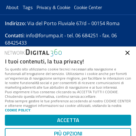
About
Tags
Privacy & Cookie
Cookie Center
Indirizzo:
Via del Porto Fluviale 67/d – 00154 Roma
Contatti:
info@forumpa.it
- tel. 06 684251 - fax. 06
68425433
I tuoi contenuti, la tua privacy!
Forumpa.it
è una pubblicazione telematica iscritta
presso Registro della stampa del Tribunale di Roma -
Su questo sito utilizziamo cookie tecnici necessari alla navigazione e
funzionali all’erogazione del servizio. Utilizziamo i cookie anche per fornirti
Reg. n. 182 del 2 maggio 2008 - Direttore resp. Michela
un’esperienza di navigazione sempre migliore, per facilitare le interazioni con
Stentella
le nostre funzionalità social e per consentirti di ricevere comunicazioni di
marketing aderenti alle tue abitudini di navigazione e ai tuoi interessi.
FPA s.r.l. è società soggetta a Direzione e
Puoi esprimere il tuo consenso cliccando su ACCETTA TUTTI I COOKIE.
Coordinamento da parte di Digital360 S.p.A. - FPA s.r.l.
Chiudendo questa informativa, continui senza accettare.
Potrai sempre gestire le tue preferenze accedendo al nostro COOKIE CENTER
è un'azienda certificata per il sistema di management
e ottenere maggiori informazioni sui cookie utilizzati, visitando la nostra
COOKIE POLICY
.
di qualità SQS (ISO 9001)
Codice Fiscale/Partita IVA n. 10693191008 - R.E.A. Roma
ACCETTA
n. 1249791. ISP AWS
PIÙ OPZIONI
Mappa del sito