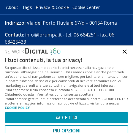
About
Tags
Privacy & Cookie
Cookie Center
Indirizzo:
Via del Porto Fluviale 67/d – 00154 Roma
Contatti:
info@forumpa.it
- tel. 06 684251 - fax. 06
68425433
I tuoi contenuti, la tua privacy!
Forumpa.it
è una pubblicazione telematica iscritta
presso Registro della stampa del Tribunale di Roma -
Su questo sito utilizziamo cookie tecnici necessari alla navigazione e
funzionali all’erogazione del servizio. Utilizziamo i cookie anche per fornirti
Reg. n. 182 del 2 maggio 2008 - Direttore resp. Michela
un’esperienza di navigazione sempre migliore, per facilitare le interazioni con
Stentella
le nostre funzionalità social e per consentirti di ricevere comunicazioni di
marketing aderenti alle tue abitudini di navigazione e ai tuoi interessi.
FPA s.r.l. è società soggetta a Direzione e
Puoi esprimere il tuo consenso cliccando su ACCETTA TUTTI I COOKIE.
Coordinamento da parte di Digital360 S.p.A. - FPA s.r.l.
Chiudendo questa informativa, continui senza accettare.
Potrai sempre gestire le tue preferenze accedendo al nostro COOKIE CENTER
è un'azienda certificata per il sistema di management
e ottenere maggiori informazioni sui cookie utilizzati, visitando la nostra
COOKIE POLICY
.
di qualità SQS (ISO 9001)
Codice Fiscale/Partita IVA n. 10693191008 - R.E.A. Roma
ACCETTA
n. 1249791. ISP AWS
PIÙ OPZIONI
Mappa del sito