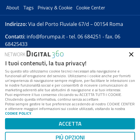
About
Tags
Privacy & Cookie
Cookie Center
Indirizzo:
Via del Porto Fluviale 67/d – 00154 Roma
Contatti:
info@forumpa.it
- tel. 06 684251 - fax. 06
68425433
I tuoi contenuti, la tua privacy!
Forumpa.it
è una pubblicazione telematica iscritta
presso Registro della stampa del Tribunale di Roma -
Su questo sito utilizziamo cookie tecnici necessari alla navigazione e
funzionali all’erogazione del servizio. Utilizziamo i cookie anche per fornirti
Reg. n. 182 del 2 maggio 2008 - Direttore resp. Michela
un’esperienza di navigazione sempre migliore, per facilitare le interazioni con
Stentella
le nostre funzionalità social e per consentirti di ricevere comunicazioni di
marketing aderenti alle tue abitudini di navigazione e ai tuoi interessi.
FPA s.r.l. è società soggetta a Direzione e
Puoi esprimere il tuo consenso cliccando su ACCETTA TUTTI I COOKIE.
Coordinamento da parte di Digital360 S.p.A. - FPA s.r.l.
Chiudendo questa informativa, continui senza accettare.
Potrai sempre gestire le tue preferenze accedendo al nostro COOKIE CENTER
è un'azienda certificata per il sistema di management
e ottenere maggiori informazioni sui cookie utilizzati, visitando la nostra
COOKIE POLICY
.
di qualità SQS (ISO 9001)
Codice Fiscale/Partita IVA n. 10693191008 - R.E.A. Roma
ACCETTA
n. 1249791. ISP AWS
PIÙ OPZIONI
Mappa del sito