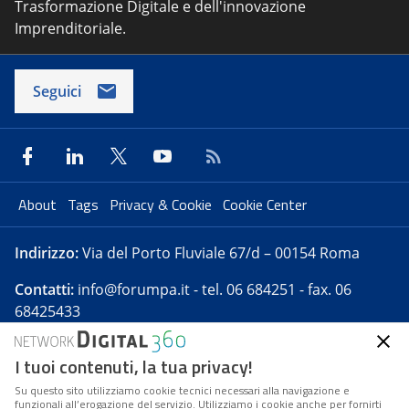
Trasformazione Digitale e dell'innovazione
Imprenditoriale.
Seguici
About
Tags
Privacy & Cookie
Cookie Center
Indirizzo:
Via del Porto Fluviale 67/d – 00154 Roma
Contatti:
info@forumpa.it
- tel. 06 684251 - fax. 06
68425433
I tuoi contenuti, la tua privacy!
Forumpa.it
è una pubblicazione telematica iscritta
presso Registro della stampa del Tribunale di Roma -
Su questo sito utilizziamo cookie tecnici necessari alla navigazione e
funzionali all’erogazione del servizio. Utilizziamo i cookie anche per fornirti
Reg. n. 182 del 2 maggio 2008 - Direttore resp. Michela