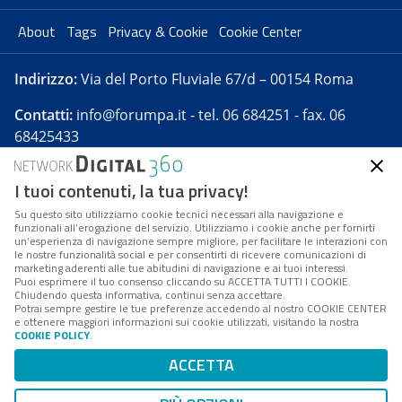
About
Tags
Privacy & Cookie
Cookie Center
Indirizzo:
Via del Porto Fluviale 67/d – 00154 Roma
Contatti:
info@forumpa.it
- tel. 06 684251 - fax. 06
68425433
I tuoi contenuti, la tua privacy!
Forumpa.it
è una pubblicazione telematica iscritta
presso Registro della stampa del Tribunale di Roma -
Su questo sito utilizziamo cookie tecnici necessari alla navigazione e
funzionali all’erogazione del servizio. Utilizziamo i cookie anche per fornirti
Reg. n. 182 del 2 maggio 2008 - Direttore resp. Michela
un’esperienza di navigazione sempre migliore, per facilitare le interazioni con
Stentella
le nostre funzionalità social e per consentirti di ricevere comunicazioni di
marketing aderenti alle tue abitudini di navigazione e ai tuoi interessi.
FPA s.r.l. è società soggetta a Direzione e
Puoi esprimere il tuo consenso cliccando su ACCETTA TUTTI I COOKIE.
Coordinamento da parte di Digital360 S.p.A. - FPA s.r.l.
Chiudendo questa informativa, continui senza accettare.
Potrai sempre gestire le tue preferenze accedendo al nostro COOKIE CENTER
è un'azienda certificata per il sistema di management
e ottenere maggiori informazioni sui cookie utilizzati, visitando la nostra
COOKIE POLICY
.
di qualità SQS (ISO 9001)
Codice Fiscale/Partita IVA n. 10693191008 - R.E.A. Roma
ACCETTA
n. 1249791. ISP AWS