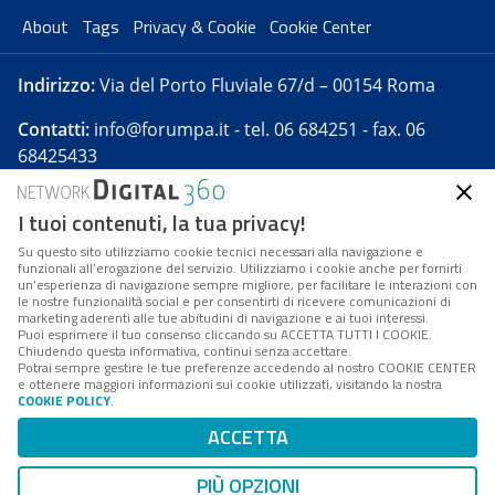
About
Tags
Privacy & Cookie
Cookie Center
Indirizzo:
Via del Porto Fluviale 67/d – 00154 Roma
Contatti:
info@forumpa.it
- tel. 06 684251 - fax. 06
68425433
I tuoi contenuti, la tua privacy!
Forumpa.it
è una pubblicazione telematica iscritta
presso Registro della stampa del Tribunale di Roma -
Su questo sito utilizziamo cookie tecnici necessari alla navigazione e
funzionali all’erogazione del servizio. Utilizziamo i cookie anche per fornirti
Reg. n. 182 del 2 maggio 2008 - Direttore resp. Michela
un’esperienza di navigazione sempre migliore, per facilitare le interazioni con
Stentella
le nostre funzionalità social e per consentirti di ricevere comunicazioni di
marketing aderenti alle tue abitudini di navigazione e ai tuoi interessi.
FPA s.r.l. è società soggetta a Direzione e
Puoi esprimere il tuo consenso cliccando su ACCETTA TUTTI I COOKIE.
Coordinamento da parte di Digital360 S.p.A. - FPA s.r.l.
Chiudendo questa informativa, continui senza accettare.
Potrai sempre gestire le tue preferenze accedendo al nostro COOKIE CENTER
è un'azienda certificata per il sistema di management
e ottenere maggiori informazioni sui cookie utilizzati, visitando la nostra
COOKIE POLICY
.
di qualità SQS (ISO 9001)
Codice Fiscale/Partita IVA n. 10693191008 - R.E.A. Roma
ACCETTA
n. 1249791. ISP AWS
PIÙ OPZIONI
Mappa del sito