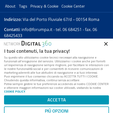
About
Tags
Privacy & Cookie
Cookie Center
Indirizzo:
Via del Porto Fluviale 67/d – 00154 Roma
Contatti:
info@forumpa.it
- tel. 06 684251 - fax. 06
68425433
I tuoi contenuti, la tua privacy!
Forumpa.it
è una pubblicazione telematica iscritta
presso Registro della stampa del Tribunale di Roma -
Su questo sito utilizziamo cookie tecnici necessari alla navigazione e
funzionali all’erogazione del servizio. Utilizziamo i cookie anche per fornirti
Reg. n. 182 del 2 maggio 2008 - Direttore resp. Michela
un’esperienza di navigazione sempre migliore, per facilitare le interazioni con
Stentella
le nostre funzionalità social e per consentirti di ricevere comunicazioni di
marketing aderenti alle tue abitudini di navigazione e ai tuoi interessi.
FPA s.r.l. è società soggetta a Direzione e
Puoi esprimere il tuo consenso cliccando su ACCETTA TUTTI I COOKIE.
Coordinamento da parte di Digital360 S.p.A. - FPA s.r.l.
Chiudendo questa informativa, continui senza accettare.
Potrai sempre gestire le tue preferenze accedendo al nostro COOKIE CENTER
è un'azienda certificata per il sistema di management
e ottenere maggiori informazioni sui cookie utilizzati, visitando la nostra
COOKIE POLICY
.
di qualità SQS (ISO 9001)
Codice Fiscale/Partita IVA n. 10693191008 - R.E.A. Roma
ACCETTA
n. 1249791. ISP AWS
PIÙ OPZIONI
Mappa del sito