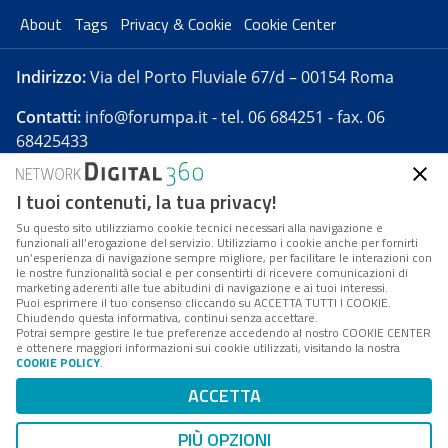
About
Tags
Privacy & Cookie
Cookie Center
Indirizzo:
Via del Porto Fluviale 67/d – 00154 Roma
Contatti:
info@forumpa.it
- tel. 06 684251 - fax. 06
68425433
I tuoi contenuti, la tua privacy!
Forumpa.it
è una pubblicazione telematica iscritta
presso Registro della stampa del Tribunale di Roma -
Su questo sito utilizziamo cookie tecnici necessari alla navigazione e
funzionali all’erogazione del servizio. Utilizziamo i cookie anche per fornirti
Reg. n. 182 del 2 maggio 2008 - Direttore resp. Michela
un’esperienza di navigazione sempre migliore, per facilitare le interazioni con
Stentella
le nostre funzionalità social e per consentirti di ricevere comunicazioni di
marketing aderenti alle tue abitudini di navigazione e ai tuoi interessi.
FPA s.r.l. è società soggetta a Direzione e
Puoi esprimere il tuo consenso cliccando su ACCETTA TUTTI I COOKIE.
Coordinamento da parte di Digital360 S.p.A. - FPA s.r.l.
Chiudendo questa informativa, continui senza accettare.
Potrai sempre gestire le tue preferenze accedendo al nostro COOKIE CENTER
è un'azienda certificata per il sistema di management
e ottenere maggiori informazioni sui cookie utilizzati, visitando la nostra
COOKIE POLICY
.
di qualità SQS (ISO 9001)
Codice Fiscale/Partita IVA n. 10693191008 - R.E.A. Roma
ACCETTA
n. 1249791. ISP AWS
PIÙ OPZIONI
Mappa del sito