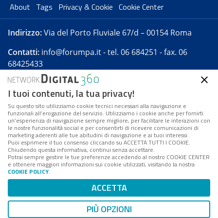
About
Tags
Privacy & Cookie
Cookie Center
Indirizzo:
Via del Porto Fluviale 67/d – 00154 Roma
Contatti:
info@forumpa.it
- tel. 06 684251 - fax. 06
68425433
I tuoi contenuti, la tua privacy!
Forumpa.it
è una pubblicazione telematica iscritta
presso Registro della stampa del Tribunale di Roma -
Su questo sito utilizziamo cookie tecnici necessari alla navigazione e
funzionali all’erogazione del servizio. Utilizziamo i cookie anche per fornirti
Reg. n. 182 del 2 maggio 2008 - Direttore resp. Michela
un’esperienza di navigazione sempre migliore, per facilitare le interazioni con
Stentella
le nostre funzionalità social e per consentirti di ricevere comunicazioni di
marketing aderenti alle tue abitudini di navigazione e ai tuoi interessi.
FPA s.r.l. è società soggetta a Direzione e
Puoi esprimere il tuo consenso cliccando su ACCETTA TUTTI I COOKIE.
Coordinamento da parte di Digital360 S.p.A. - FPA s.r.l.
Chiudendo questa informativa, continui senza accettare.
Potrai sempre gestire le tue preferenze accedendo al nostro COOKIE CENTER
è un'azienda certificata per il sistema di management
e ottenere maggiori informazioni sui cookie utilizzati, visitando la nostra
COOKIE POLICY
.
di qualità SQS (ISO 9001)
Codice Fiscale/Partita IVA n. 10693191008 - R.E.A. Roma
ACCETTA
n. 1249791. ISP AWS
PIÙ OPZIONI
Mappa del sito