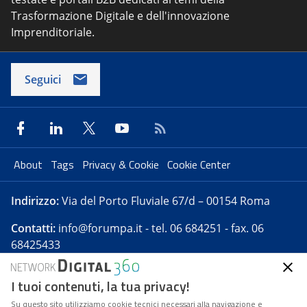
Trasformazione Digitale e dell'innovazione
Imprenditoriale.
Seguici
About
Tags
Privacy & Cookie
Cookie Center
Indirizzo:
Via del Porto Fluviale 67/d – 00154 Roma
Contatti:
info@forumpa.it
- tel. 06 684251 - fax. 06
68425433
I tuoi contenuti, la tua privacy!
Forumpa.it
è una pubblicazione telematica iscritta
presso Registro della stampa del Tribunale di Roma -
Su questo sito utilizziamo cookie tecnici necessari alla navigazione e