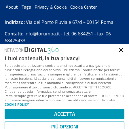
About
Tags
Privacy & Cookie
Cookie Center
Indirizzo:
Via del Porto Fluviale 67/d – 00154 Roma
Contatti:
info@forumpa.it
- tel. 06 684251 - fax. 06
68425433
I tuoi contenuti, la tua privacy!
Forumpa.it
è una pubblicazione telematica iscritta
presso Registro della stampa del Tribunale di Roma -
Su questo sito utilizziamo cookie tecnici necessari alla navigazione e
funzionali all’erogazione del servizio. Utilizziamo i cookie anche per fornirti
Reg. n. 182 del 2 maggio 2008 - Direttore resp. Michela
un’esperienza di navigazione sempre migliore, per facilitare le interazioni con
Stentella
le nostre funzionalità social e per consentirti di ricevere comunicazioni di
marketing aderenti alle tue abitudini di navigazione e ai tuoi interessi.
FPA s.r.l. è società soggetta a Direzione e
Puoi esprimere il tuo consenso cliccando su ACCETTA TUTTI I COOKIE.
Coordinamento da parte di Digital360 S.p.A. - FPA s.r.l.
Chiudendo questa informativa, continui senza accettare.
Potrai sempre gestire le tue preferenze accedendo al nostro COOKIE CENTER
è un'azienda certificata per il sistema di management
e ottenere maggiori informazioni sui cookie utilizzati, visitando la nostra
COOKIE POLICY
.
di qualità SQS (ISO 9001)
Codice Fiscale/Partita IVA n. 10693191008 - R.E.A. Roma
ACCETTA
n. 1249791. ISP AWS
PIÙ OPZIONI
Mappa del sito