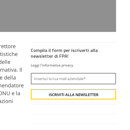
rettore
Compila il form per iscriverti alla
tistiche
newsletter di FPA!
delle
Leggi l'informativa privacy
mativa. Il
e della
mmendatore
'ONU e la
azioni