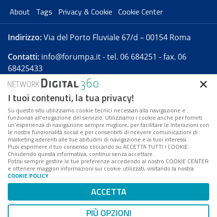
About
Tags
Privacy & Cookie
Cookie Center
Indirizzo:
Via del Porto Fluviale 67/d – 00154 Roma
Contatti:
info@forumpa.it
- tel. 06 684251 - fax. 06
68425433
I tuoi contenuti, la tua privacy!
Forumpa.it
è una pubblicazione telematica iscritta
presso Registro della stampa del Tribunale di Roma -
Su questo sito utilizziamo cookie tecnici necessari alla navigazione e
funzionali all’erogazione del servizio. Utilizziamo i cookie anche per fornirti
Reg. n. 182 del 2 maggio 2008 - Direttore resp. Michela
un’esperienza di navigazione sempre migliore, per facilitare le interazioni con
Stentella
le nostre funzionalità social e per consentirti di ricevere comunicazioni di
marketing aderenti alle tue abitudini di navigazione e ai tuoi interessi.
FPA s.r.l. è società soggetta a Direzione e
Puoi esprimere il tuo consenso cliccando su ACCETTA TUTTI I COOKIE.
Coordinamento da parte di Digital360 S.p.A. - FPA s.r.l.
Chiudendo questa informativa, continui senza accettare.
Potrai sempre gestire le tue preferenze accedendo al nostro COOKIE CENTER
è un'azienda certificata per il sistema di management
e ottenere maggiori informazioni sui cookie utilizzati, visitando la nostra
COOKIE POLICY
.
di qualità SQS (ISO 9001)
Codice Fiscale/Partita IVA n. 10693191008 - R.E.A. Roma
ACCETTA
n. 1249791. ISP AWS
PIÙ OPZIONI
Mappa del sito