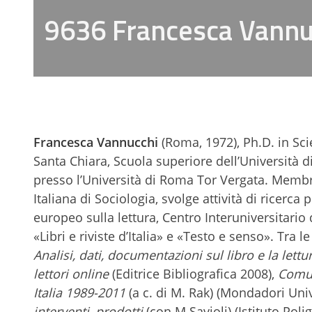
9636 Francesca Vannu
Francesca Vannucchi
(Roma, 1972), Ph.D. in Sci
Santa Chiara, Scuola superiore dell’Università d
presso l’Università di Roma Tor Vergata. Membro 
Italiana di Sociologia, svolge attività di ricerc
europeo sulla lettura, Centro Interuniversitario 
«Libri e riviste d’Italia» e «Testo e senso». Tra 
Analisi, dati, documentazioni sul libro e la lettu
lettori online
(Editrice Bibliografica 2008),
Comuni
Italia 1989-2011
(a c. di M. Rak) (Mondadori Uni
interventi, prodotti
(con M.Savioli) (Istituto Poli