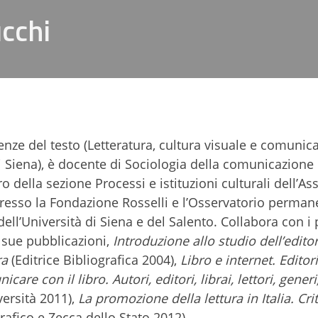
cchi
enze del testo (Letteratura, cultura visuale e comunic
i Siena), è docente di Sociologia della comunicazione 
della sezione Processi e istituzioni culturali dell’As
a presso la Fondazione Rosselli e l’Osservatorio perma
dell’Università di Siena e del Salento. Collabora con i 
le sue pubblicazioni,
Introduzione allo studio dell’editor
ra
(Editrice Bibliografica 2004),
Libro e internet. Editori,
care con il libro. Autori, editori, librai, lettori, gener
versità 2011),
La promozione della lettura in Italia. Crit
grafico e Zecca dello Stato 2012).