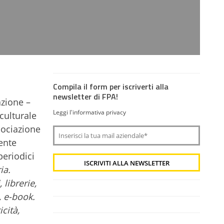
Compila il form per iscriverti alla
newsletter di FPA!
azione –
Leggi l'informativa privacy
culturale
sociazione
nente
periodici
ia.
 librerie,
i, e-book.
icità,