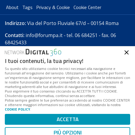
About
Tags
Privacy & Cookie
Cookie Center
Indirizzo:
Via del Porto Fluviale 67/d – 00154 Roma
Contatti:
info@forumpa.it
- tel. 06 684251 - fax. 06
68425433
I tuoi contenuti, la tua privacy!
Forumpa.it
è una pubblicazione telematica iscritta
presso Registro della stampa del Tribunale di Roma -
Su questo sito utilizziamo cookie tecnici necessari alla navigazione e
funzionali all’erogazione del servizio. Utilizziamo i cookie anche per fornirti
Reg. n. 182 del 2 maggio 2008 - Direttore resp. Michela
un’esperienza di navigazione sempre migliore, per facilitare le interazioni con
Stentella
le nostre funzionalità social e per consentirti di ricevere comunicazioni di
marketing aderenti alle tue abitudini di navigazione e ai tuoi interessi.
FPA s.r.l. è società soggetta a Direzione e
Puoi esprimere il tuo consenso cliccando su ACCETTA TUTTI I COOKIE.
Coordinamento da parte di Digital360 S.p.A. - FPA s.r.l.
Chiudendo questa informativa, continui senza accettare.
Potrai sempre gestire le tue preferenze accedendo al nostro COOKIE CENTER
è un'azienda certificata per il sistema di management
e ottenere maggiori informazioni sui cookie utilizzati, visitando la nostra
COOKIE POLICY
.
di qualità SQS (ISO 9001)
Codice Fiscale/Partita IVA n. 10693191008 - R.E.A. Roma
ACCETTA
n. 1249791. ISP AWS
PIÙ OPZIONI
Mappa del sito