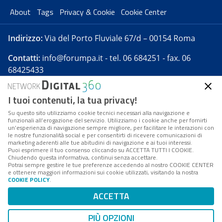
About
Tags
Privacy & Cookie
Cookie Center
Indirizzo:
Via del Porto Fluviale 67/d – 00154 Roma
Contatti:
info@forumpa.it
- tel. 06 684251 - fax. 06
68425433
I tuoi contenuti, la tua privacy!
Forumpa.it
è una pubblicazione telematica iscritta
presso Registro della stampa del Tribunale di Roma -
Su questo sito utilizziamo cookie tecnici necessari alla navigazione e
funzionali all’erogazione del servizio. Utilizziamo i cookie anche per fornirti
Reg. n. 182 del 2 maggio 2008 - Direttore resp. Michela
un’esperienza di navigazione sempre migliore, per facilitare le interazioni con
Stentella
le nostre funzionalità social e per consentirti di ricevere comunicazioni di
marketing aderenti alle tue abitudini di navigazione e ai tuoi interessi.
FPA s.r.l. è società soggetta a Direzione e
Puoi esprimere il tuo consenso cliccando su ACCETTA TUTTI I COOKIE.
Coordinamento da parte di Digital360 S.p.A. - FPA s.r.l.
Chiudendo questa informativa, continui senza accettare.
Potrai sempre gestire le tue preferenze accedendo al nostro COOKIE CENTER
è un'azienda certificata per il sistema di management
e ottenere maggiori informazioni sui cookie utilizzati, visitando la nostra
COOKIE POLICY
.
di qualità SQS (ISO 9001)
Codice Fiscale/Partita IVA n. 10693191008 - R.E.A. Roma
ACCETTA
n. 1249791. ISP AWS
PIÙ OPZIONI
Mappa del sito