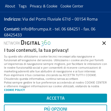
About
Tags
Privacy & Cookie
Cookie Center
Indirizzo:
Via del Porto Fluviale 67/d – 00154 Roma
Contatti:
info@forumpa.it
- tel. 06 684251 - fax. 06
68425433
I tuoi contenuti, la tua privacy!
Forumpa.it
è una pubblicazione telematica iscritta
presso Registro della stampa del Tribunale di Roma -
Su questo sito utilizziamo cookie tecnici necessari alla navigazione e
funzionali all’erogazione del servizio. Utilizziamo i cookie anche per fornirti
Reg. n. 182 del 2 maggio 2008 - Direttore resp. Michela
un’esperienza di navigazione sempre migliore, per facilitare le interazioni con
Stentella
le nostre funzionalità social e per consentirti di ricevere comunicazioni di
marketing aderenti alle tue abitudini di navigazione e ai tuoi interessi.
FPA s.r.l. è società soggetta a Direzione e
Puoi esprimere il tuo consenso cliccando su ACCETTA TUTTI I COOKIE.
Coordinamento da parte di Digital360 S.p.A. - FPA s.r.l.
Chiudendo questa informativa, continui senza accettare.
Potrai sempre gestire le tue preferenze accedendo al nostro COOKIE CENTER
è un'azienda certificata per il sistema di management
e ottenere maggiori informazioni sui cookie utilizzati, visitando la nostra
COOKIE POLICY
.
di qualità SQS (ISO 9001)
Codice Fiscale/Partita IVA n. 10693191008 - R.E.A. Roma
ACCETTA
n. 1249791. ISP AWS
PIÙ OPZIONI
Mappa del sito