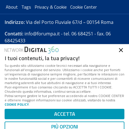
About
Tags
Privacy & Cookie
Cookie Center
Indirizzo:
Via del Porto Fluviale 67/d – 00154 Roma
Contatti:
info@forumpa.it
- tel. 06 684251 - fax. 06
68425433
I tuoi contenuti, la tua privacy!
Forumpa.it
è una pubblicazione telematica iscritta
presso Registro della stampa del Tribunale di Roma -
Su questo sito utilizziamo cookie tecnici necessari alla navigazione e
funzionali all’erogazione del servizio. Utilizziamo i cookie anche per fornirti
Reg. n. 182 del 2 maggio 2008 - Direttore resp. Michela
un’esperienza di navigazione sempre migliore, per facilitare le interazioni con
Stentella
le nostre funzionalità social e per consentirti di ricevere comunicazioni di
marketing aderenti alle tue abitudini di navigazione e ai tuoi interessi.
FPA s.r.l. è società soggetta a Direzione e
Puoi esprimere il tuo consenso cliccando su ACCETTA TUTTI I COOKIE.
Coordinamento da parte di Digital360 S.p.A. - FPA s.r.l.
Chiudendo questa informativa, continui senza accettare.
Potrai sempre gestire le tue preferenze accedendo al nostro COOKIE CENTER
è un'azienda certificata per il sistema di management
e ottenere maggiori informazioni sui cookie utilizzati, visitando la nostra
COOKIE POLICY
.
di qualità SQS (ISO 9001)
Codice Fiscale/Partita IVA n. 10693191008 - R.E.A. Roma
ACCETTA
n. 1249791. ISP AWS
PIÙ OPZIONI
Mappa del sito