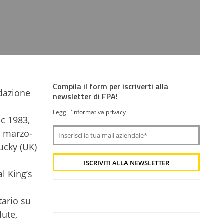
Compila il form per iscriverti alla
dazione
newsletter di FPA!
Leggi l'informativa privacy
ic 1983,
, marzo-
ucky (UK)
l King’s
tario su
lute,