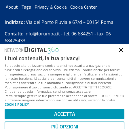
About
Tags
Privacy & Cookie
Cookie Center
Indirizzo:
Via del Porto Fluviale 67/d – 00154 Roma
Contatti:
info@forumpa.it
- tel. 06 684251 - fax. 06
68425433
I tuoi contenuti, la tua privacy!
Forumpa.it
è una pubblicazione telematica iscritta
presso Registro della stampa del Tribunale di Roma -
Su questo sito utilizziamo cookie tecnici necessari alla navigazione e
funzionali all’erogazione del servizio. Utilizziamo i cookie anche per fornirti
Reg. n. 182 del 2 maggio 2008 - Direttore resp. Michela
un’esperienza di navigazione sempre migliore, per facilitare le interazioni con
Stentella
le nostre funzionalità social e per consentirti di ricevere comunicazioni di
marketing aderenti alle tue abitudini di navigazione e ai tuoi interessi.
FPA s.r.l. è società soggetta a Direzione e
Puoi esprimere il tuo consenso cliccando su ACCETTA TUTTI I COOKIE.
Coordinamento da parte di Digital360 S.p.A. - FPA s.r.l.
Chiudendo questa informativa, continui senza accettare.
Potrai sempre gestire le tue preferenze accedendo al nostro COOKIE CENTER
è un'azienda certificata per il sistema di management
e ottenere maggiori informazioni sui cookie utilizzati, visitando la nostra
COOKIE POLICY
.
di qualità SQS (ISO 9001)
Codice Fiscale/Partita IVA n. 10693191008 - R.E.A. Roma
ACCETTA
n. 1249791. ISP AWS
PIÙ OPZIONI
Mappa del sito