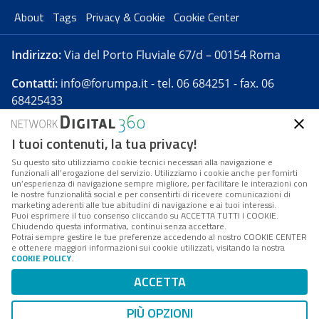
About
Tags
Privacy & Cookie
Cookie Center
Indirizzo:
Via del Porto Fluviale 67/d – 00154 Roma
Contatti:
info@forumpa.it
- tel. 06 684251 - fax. 06
68425433
I tuoi contenuti, la tua privacy!
Forumpa.it
è una pubblicazione telematica iscritta
presso Registro della stampa del Tribunale di Roma -
Su questo sito utilizziamo cookie tecnici necessari alla navigazione e
funzionali all’erogazione del servizio. Utilizziamo i cookie anche per fornirti
Reg. n. 182 del 2 maggio 2008 - Direttore resp. Michela
un’esperienza di navigazione sempre migliore, per facilitare le interazioni con
Stentella
le nostre funzionalità social e per consentirti di ricevere comunicazioni di
marketing aderenti alle tue abitudini di navigazione e ai tuoi interessi.
FPA s.r.l. è società soggetta a Direzione e
Puoi esprimere il tuo consenso cliccando su ACCETTA TUTTI I COOKIE.
Coordinamento da parte di Digital360 S.p.A. - FPA s.r.l.
Chiudendo questa informativa, continui senza accettare.
Potrai sempre gestire le tue preferenze accedendo al nostro COOKIE CENTER
è un'azienda certificata per il sistema di management
e ottenere maggiori informazioni sui cookie utilizzati, visitando la nostra
COOKIE POLICY
.
di qualità SQS (ISO 9001)
Codice Fiscale/Partita IVA n. 10693191008 - R.E.A. Roma
ACCETTA
n. 1249791. ISP AWS
PIÙ OPZIONI
Mappa del sito