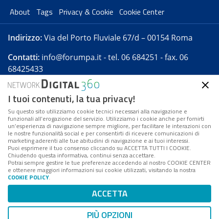
About
Tags
Privacy & Cookie
Cookie Center
Indirizzo:
Via del Porto Fluviale 67/d – 00154 Roma
Contatti:
info@forumpa.it
- tel. 06 684251 - fax. 06
68425433
I tuoi contenuti, la tua privacy!
Forumpa.it
è una pubblicazione telematica iscritta
presso Registro della stampa del Tribunale di Roma -
Su questo sito utilizziamo cookie tecnici necessari alla navigazione e
funzionali all’erogazione del servizio. Utilizziamo i cookie anche per fornirti
Reg. n. 182 del 2 maggio 2008 - Direttore resp. Michela
un’esperienza di navigazione sempre migliore, per facilitare le interazioni con
Stentella
le nostre funzionalità social e per consentirti di ricevere comunicazioni di
marketing aderenti alle tue abitudini di navigazione e ai tuoi interessi.
FPA s.r.l. è società soggetta a Direzione e
Puoi esprimere il tuo consenso cliccando su ACCETTA TUTTI I COOKIE.
Coordinamento da parte di Digital360 S.p.A. - FPA s.r.l.
Chiudendo questa informativa, continui senza accettare.
Potrai sempre gestire le tue preferenze accedendo al nostro COOKIE CENTER
è un'azienda certificata per il sistema di management
e ottenere maggiori informazioni sui cookie utilizzati, visitando la nostra
COOKIE POLICY
.
di qualità SQS (ISO 9001)
Codice Fiscale/Partita IVA n. 10693191008 - R.E.A. Roma
ACCETTA
n. 1249791. ISP AWS
PIÙ OPZIONI
Mappa del sito