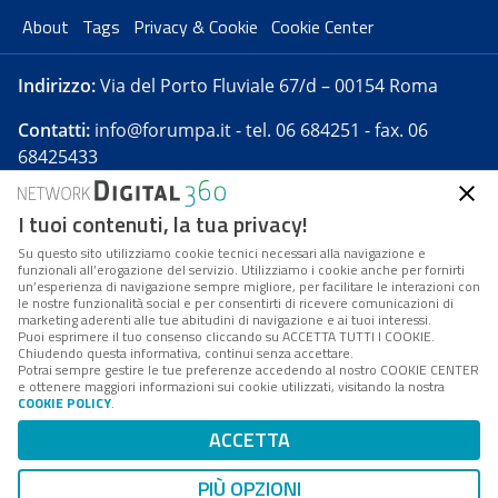
About
Tags
Privacy & Cookie
Cookie Center
Indirizzo:
Via del Porto Fluviale 67/d – 00154 Roma
Contatti:
info@forumpa.it
- tel. 06 684251 - fax. 06
68425433
I tuoi contenuti, la tua privacy!
Forumpa.it
è una pubblicazione telematica iscritta
presso Registro della stampa del Tribunale di Roma -
Su questo sito utilizziamo cookie tecnici necessari alla navigazione e
funzionali all’erogazione del servizio. Utilizziamo i cookie anche per fornirti
Reg. n. 182 del 2 maggio 2008 - Direttore resp. Michela
un’esperienza di navigazione sempre migliore, per facilitare le interazioni con
Stentella
le nostre funzionalità social e per consentirti di ricevere comunicazioni di
marketing aderenti alle tue abitudini di navigazione e ai tuoi interessi.
FPA s.r.l. è società soggetta a Direzione e
Puoi esprimere il tuo consenso cliccando su ACCETTA TUTTI I COOKIE.
Coordinamento da parte di Digital360 S.p.A. - FPA s.r.l.
Chiudendo questa informativa, continui senza accettare.
Potrai sempre gestire le tue preferenze accedendo al nostro COOKIE CENTER
è un'azienda certificata per il sistema di management
e ottenere maggiori informazioni sui cookie utilizzati, visitando la nostra
COOKIE POLICY
.
di qualità SQS (ISO 9001)
Codice Fiscale/Partita IVA n. 10693191008 - R.E.A. Roma
ACCETTA
n. 1249791. ISP AWS
PIÙ OPZIONI
Mappa del sito